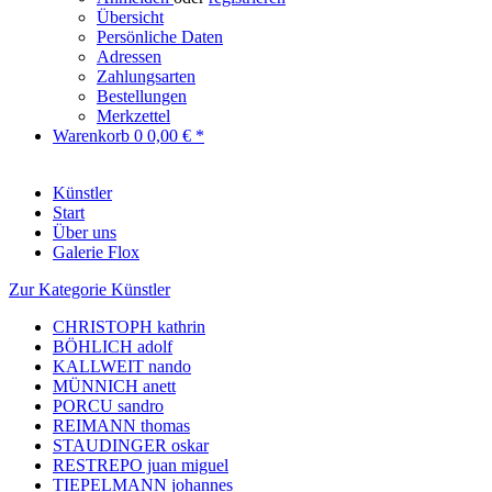
Übersicht
Persönliche Daten
Adressen
Zahlungsarten
Bestellungen
Merkzettel
Warenkorb
0
0,00 € *
Künstler
Start
Über uns
Galerie Flox
Zur Kategorie Künstler
CHRISTOPH kathrin
BÖHLICH adolf
KALLWEIT nando
MÜNNICH anett
PORCU sandro
REIMANN thomas
STAUDINGER oskar
RESTREPO juan miguel
TIEPELMANN johannes