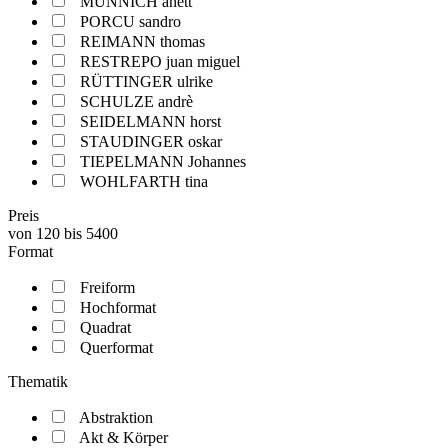
MÜNNICH anett
PORCU sandro
REIMANN thomas
RESTREPO juan miguel
RÜTTINGER ulrike
SCHULZE andrè
SEIDELMANN horst
STAUDINGER oskar
TIEPELMANN Johannes
WOHLFARTH tina
Preis
von
120
bis
5400
Format
Freiform
Hochformat
Quadrat
Querformat
Thematik
Abstraktion
Akt & Körper