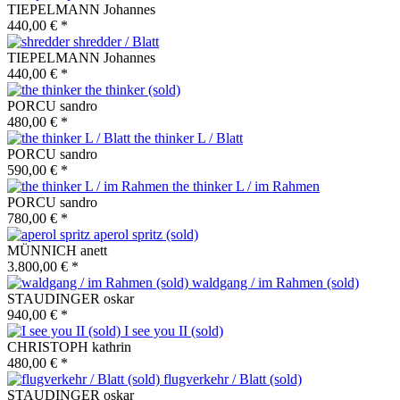
TIEPELMANN Johannes
440,00 € *
shredder / Blatt
TIEPELMANN Johannes
440,00 € *
the thinker (sold)
PORCU sandro
480,00 € *
the thinker L / Blatt
PORCU sandro
590,00 € *
the thinker L / im Rahmen
PORCU sandro
780,00 € *
aperol spritz (sold)
MÜNNICH anett
3.800,00 € *
waldgang / im Rahmen (sold)
STAUDINGER oskar
940,00 € *
I see you II (sold)
CHRISTOPH kathrin
480,00 € *
flugverkehr / Blatt (sold)
STAUDINGER oskar