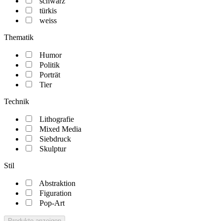
schwarz
türkis
weiss
Thematik
Humor
Politik
Porträt
Tier
Technik
Lithografie
Mixed Media
Siebdruck
Skulptur
Stil
Abstraktion
Figuration
Pop-Art
Produkte anzeigen