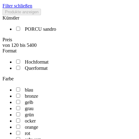
Filter schließen
Produkte anzeigen
Künstler
PORCU sandro
Preis
von
120
bis
5400
Format
Hochformat
Querformat
Farbe
blau
bronze
gelb
grau
grün
ocker
orange
rot