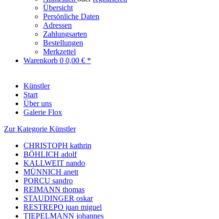
Übersicht
Persönliche Daten
Adressen
Zahlungsarten
Bestellungen
Merkzettel
Warenkorb
0
0,00 € *
Künstler
Start
Über uns
Galerie Flox
Zur Kategorie Künstler
CHRISTOPH kathrin
BÖHLICH adolf
KALLWEIT nando
MÜNNICH anett
PORCU sandro
REIMANN thomas
STAUDINGER oskar
RESTREPO juan miguel
TIEPELMANN johannes