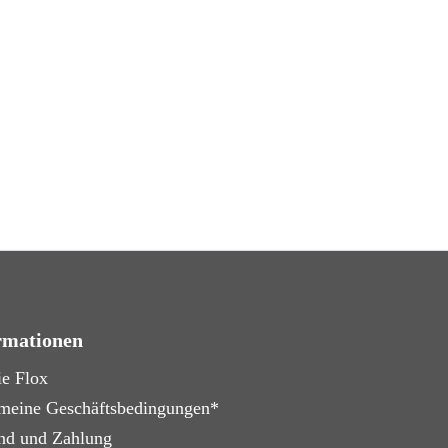
❯
rmationen
ie Flox
meine Geschäftsbedingungen*
nd und Zahlung