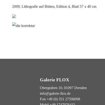
2009, Lithografie auf Bütten, Edition 4, Blatt 57 x 40 cm
❮
Galerie FLOX
Obergraben 10, 01097 Dresden
info@galerie-flox.de
Fon +49 (0) 351 27596098
Mobil +49 1747076415