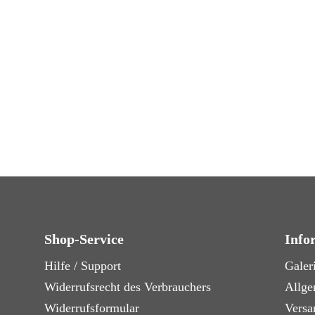
Shop-Service
Info
Hilfe / Support
Galer
Widerrufsrecht des Verbrauchers
Allge
Widerrufsformular
Versa