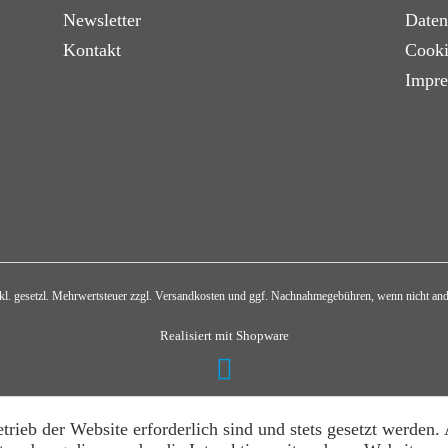
Newsletter
Daten
Kontakt
Cooki
Impr
nkl. gesetzl. Mehrwertsteuer zzgl.
Versandkosten
und ggf. Nachnahmegebühren, wenn nicht and
Realisiert mit Shopware
trieb der Website erforderlich sind und stets gesetzt werden.