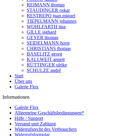
REIMANN thomas
STAUDINGER oskar
RESTREPO juan miguel
TIEPELMANN johannes
WOHLFARTH tina
GILLE sighard
GEYER thomas
SEIDELMANN horst
CHRISTIANS thomas
BASELITZ georg
KALLWEIT annett
RÜTTINGER ulrike
SCHULZE andrè
Start
Über uns
Galerie Flox
Informationen
Galerie Flox
Allgemeine Geschäftsbedingungen*
Hilfe / Support
Versand und Zahlung
Widerrufsrecht des Verbrauchers
Widerrufsformular